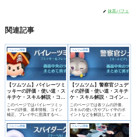
抹茶パフェ
関連記事
ツムツム情報
ツムツム情報
【ツムツム】パイレーツミ
【ツムツム】警察官ジュデ
ッキーの評価・使い道・ス
ィの評価・使い道・スキチ
キチケ・スキル解説・コイ
ケ・スキル解説・コイン補
ン補正
正
このページではパイレーツミッ
このページでは各ツムの評価、
キーの評価、基本情報、コイン
スキルの使い方やプレイ中のポ
補正、プレイ中に意識するべき
イントなどを解説しています。
ポイントなどを詳しく載せてい
目次から気になる項目にスキッ
ます。
プすることができます。ぜひ活
ツムツム情報
ツムツム情報
用してみて下さい！警察官ジュ
ディの評価 コイン稼ぎ