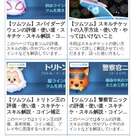
★★★☆☆ スコア稼ぎ
★★☆☆☆ 使いやすさ...
【ツムツム】スパイダーグ
【ツムツム】スキルチケッ
ウェンの評価・使い道・ス
トの入手方法・使い方・や
キチケ・スキル解説・コイ
ってはいけないこと
ン補正
このページでは各ツムの評価、
今回はスキルチケットの使い方
スキルの使い方やプレイ中のポ
について詳しく解説させていた
イントなどを解説しています。
だきます。誤った使い方をして
ゆっくりしていってくださいね♪
しまってもスキルチケットは戻
スパイダーグウェンの評価 コ
ってきません。そのため慎重
ツムツム情報
ツムツム情報
イン稼ぎ ★★★☆☆ スコ
に、計画的に使う必要がありま
ア稼ぎ ★★★☆☆ 使いやす
す。ツムツム好きの皆さんがさ
さ ★★★★☆ スキル演出
らに楽しくツムツムを進めてい
★★★☆☆スパ...
けるよう、解説して...
【ツムツム】トリトン王の
【ツムツム】警察官ニック
評価・使い道・スキチケ・
の評価・使い道・スキチ
スキル解説・コイン補正
ケ・スキル解説・コイン補
正
このページではトリトン王の評
このページでは各ツムの評価、
価、基本情報、コイン補正、プ
スキルの使い方やプレイ中のポ
レイ中に意識するべきポイント
イントなどを解説しています。
などを詳しく載せています。
目次から気になる項目にスキッ