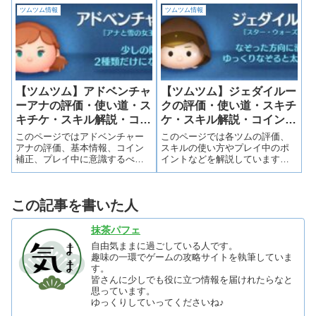
プすることができます。ぜひ活
ツムツム情報
ツムツム情報
用してみて下さい！警察官ニッ
クの評価 コイン稼ぎ
★★☆☆☆ スコア稼ぎ
★★☆☆☆ 使いやすさ ...
【ツムツム】アドベンチャ
【ツムツム】ジェダイルー
ーアナの評価・使い道・ス
クの評価・使い道・スキチ
キチケ・スキル解説・コイ
ケ・スキル解説・コイン補
ン補正
正
このページではアドベンチャー
このページでは各ツムの評価、
アナの評価、基本情報、コイン
スキルの使い方やプレイ中のポ
補正、プレイ中に意識するべき
イントなどを解説しています。
ポイントなどを詳しく載せてい
目次から気になる項目にスキッ
ます。
プすることができます。ぜひ活
用してみて下さい！Jルークの評
この記事を書いた人
価 コイン稼ぎ
★★★★★ スコア稼ぎ
★★★★☆ 使いやすさ
抹茶パフェ
★★...
自由気ままに過ごしている人です。
趣味の一環でゲームの攻略サイトを執筆していま
す。
皆さんに少しでも役に立つ情報を届けれたらなと
思っています。
ゆっくりしていってくださいね♪