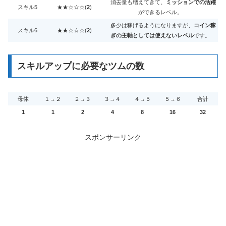
消去量も増えてきて、
ミッションでの活躍
スキル5
★★☆☆☆(
2
)
ができるレベル。
多少は稼げるようになりますが、
コイン稼
スキル6
★★☆☆☆(
2
)
ぎの主軸としては使えないレベル
です。
スキルアップに必要なツムの数
母体
１→２
２→３
３→４
４→５
５→６
合計
1
1
2
4
8
16
32
スポンサーリンク