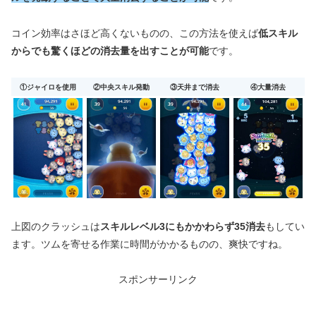
コイン効率はさほど高くないものの、この方法を使えば
低スキル
からでも驚くほどの消去量を出すことが可能
です。
①ジャイロを使用
②中央スキル発動
③天井まで消去
④大量消去
上図のクラッシュは
スキルレベル3にもかかわらず35消去
もしてい
ます。ツムを寄せる作業に時間がかかるものの、爽快ですね。
スポンサーリンク