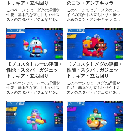
ト，ギア・立ち回り
のコツ・アンチキャラ
このページでは、ダグの評価や
このページではブロスタのシェ
性能、基本的な立ち回りやオス
イドの試合中の立ち回り・勝つ
スメのスタパ・ガジェなどを詳
ためのコツ・アンチキャラに関
しく紹介しています。また、ダ
する解説をしています。シェイ
グの強みやプレイ中に意識する
ドの詳しい立ち回り方を知りた
ブロスタ解説
ブロスタ解説
こと、有利・不利なキャラなど
い方はぜひ参考にしてみてくだ
を解説しています。
さい。
【ブロスタ】ルーの評価・
【ブロスタ】メグの評価・
性能・スタパ，ガジェッ
性能・スタパ，ガジェッ
ト，ギア・立ち回り
ト，ギア・立ち回り
このページでは、ルーの評価や
このページでは、メグの評価や
性能、基本的な立ち回りやオス
性能、基本的な立ち回りやオス
スメのスタパ・ガジェなどを詳
スメのスタパ・ガジェなどを詳
しく紹介しています。また、ル
しく紹介しています。また、メ
ーの強みやプレイ中に意識する
グの強みやプレイ中に意識する
ブロスタ解説
ブロスタ解説
こと、有利・不利なキャラなど
こと、有利・不利なキャラなど
を解説しています。
を解説しています。