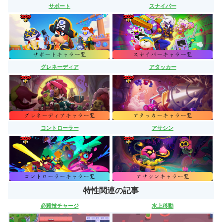
サポート
スナイパー
グレネーディア
アタッカー
コントローラー
アサシン
特性関連の記事
必殺技チャージ
水上移動