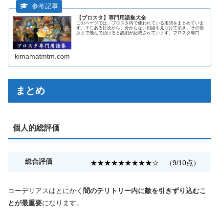
【ブロスタ】専門用語集大全
このページでは、ブロスタ内で使われている用語をまとめていま
す。下にある目次から、分からない用語を見つけて頂き、その箇
所まで飛んで頂けると説明が記載されています。ブロスタ専門用
語集ア行圧掛けウルトをチラつかせたり、距離を詰めたり、敵に
対して圧...
kimamatmtm.com
まとめ
個人的総評価
総合評価
★★★★★★★★★☆ （9/10点）
コーデリアスはとにかく
闇のテリトリー内に敵を引きずり込むこ
とが最重要
になります。