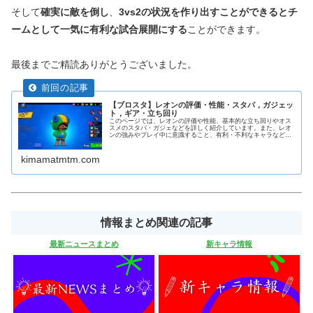
そして
確実に敵を倒し
、
3vs2の状況を作り出すことができるとチ
ームとして一気に有利な試合展開にする
ことができます。
最後までご精読ありがとうございました。
【ブロスタ】レオンの評価・性能・スタパ，ガジェッ
ト，ギア・立ち回り
このページでは、レオンの評価や性能、基本的な立ち回りやオス
スメのスタパ・ガジェなどを詳しく紹介しています。また、レオ
ンの強みやプレイ中に意識すること、有利・不利なキャラなどを
解説しています。
kimamatmtm.com
情報まとめ関連の記事
最新ニュースまとめ
新キャラ情報