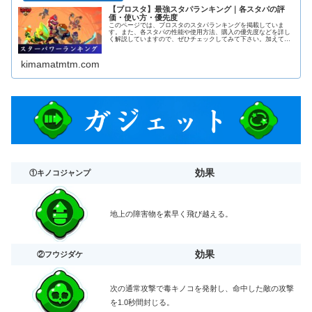
【ブロスタ】最強スタパランキング｜各スタパの評
価・使い方・優先度
このページでは、ブロスタのスタパランキングを掲載していま
す。また、各スタパの性能や使用方法、購入の優先度などを詳し
く解説していますので、ぜひチェックしてみて下さい。加えて、
各キャラの解説ページにも飛べるようになっておりますので活用
してみて下さい！
kimamatmtm.com
効果
①キノコジャンプ
地上の障害物を素早く飛び越える。
効果
②フウジダケ
次の通常攻撃で毒キノコを発射し、命中した敵の攻撃
を1.0秒間封じる。