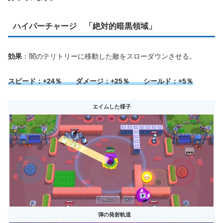
ハイパーチャージ 「絶対的暗黒領域」
効果
：闇のテリトリーに移動した敵をスローダウンさせる。
スピード：+24％ ダメージ：+25％ シールド：+5％
エイムした様子
弾の発射軌道