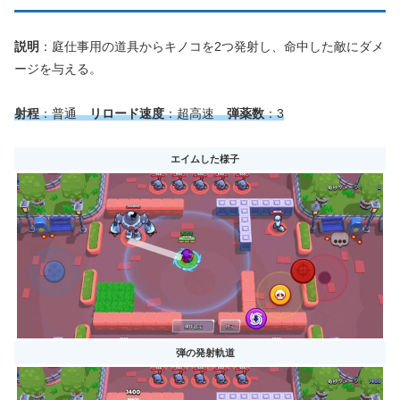
説明
：庭仕事用の道具からキノコを2つ発射し、命中した敵にダメ
ージを与える。
射程
：普通
リロード速度
：超高速
弾薬数
：3
エイムした様子
弾の発射軌道