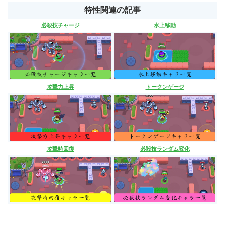
特性関連の記事
必殺技チャージ
水上移動
攻撃力上昇
トークンゲージ
攻撃時回復
必殺技ランダム変化