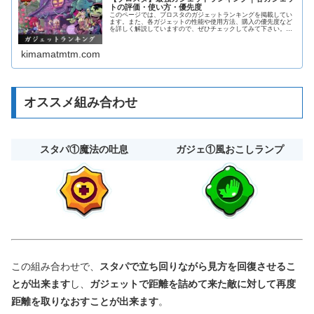
トの評価・使い方・優先度
このページでは、ブロスタのガジェットランキングを掲載してい
ます。また、各ガジェットの性能や使用方法、購入の優先度など
を詳しく解説していますので、ぜひチェックしてみて下さい。加
えて、各キャラの解説ページにも飛べるようになっておりますの
で活用してみて下さい！
kimamatmtm.com
オススメ組み合わせ
スタパ①魔法の吐息
ガジェ①風おこしランプ
この組み合わせで、
スタパで立ち回りながら見方を回復させるこ
とが出来ます
し、
ガジェットで距離を詰めて来た敵に対して再度
距離を取りなおすことが出来ます
。