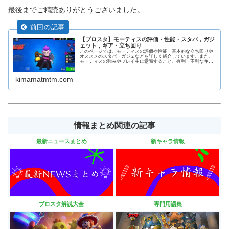
最後までご精読ありがとうございました。
【ブロスタ】モーティスの評価・性能・スタパ，ガジ
ェット，ギア・立ち回り
このページでは、モーティスの評価や性能、基本的な立ち回りや
オススメのスタパ・ガジェなどを詳しく紹介しています。また、
モーティスの強みやプレイ中に意識すること、有利・不利なキャ
ラなどを解説しています。
kimamatmtm.com
情報まとめ関連の記事
最新ニュースまとめ
新キャラ情報
ブロスタ解説大全
専門用語集