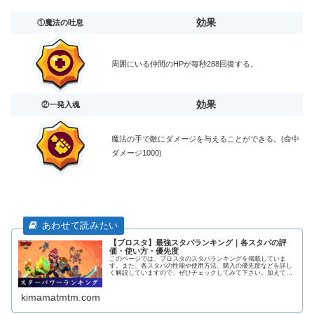
効果
①魔法の吐息
周囲にいる仲間のHPが毎秒288回復する。
効果
②一発入魂
魔法の手で敵にダメージを与えることができる。(命中
ダメージ1000)
【ブロスタ】最強スタパランキング｜各スタパの評
価・使い方・優先度
このページでは、ブロスタのスタパランキングを掲載していま
す。また、各スタパの性能や使用方法、購入の優先度などを詳し
く解説していますので、ぜひチェックしてみて下さい。加えて、
各キャラの解説ページにも飛べるようになっておりますので活用
してみて下さい！
kimamatmtm.com