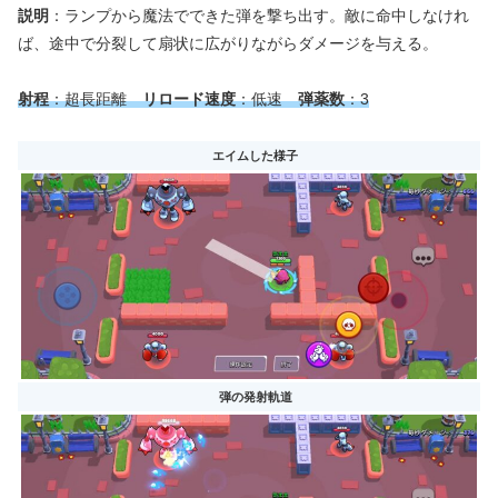
説明
：ランプから魔法でできた弾を撃ち出す。敵に命中しなけれ
ば、途中で分裂して扇状に広がりながらダメージを与える。
射程
：超長距離
リロード速度
：低速
弾薬数
：3
エイムした様子
弾の発射軌道