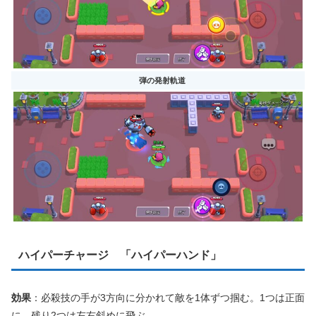
弾の発射軌道
ハイパーチャージ 「ハイパーハンド」
効果
：必殺技の手が3方向に分かれて敵を1体ずつ掴む。1つは正面
に、残り2つは左右斜めに飛ぶ。