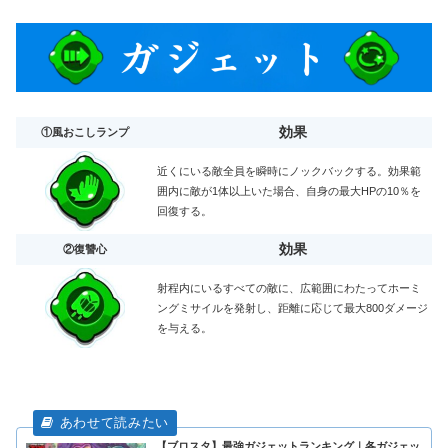
効果
①風おこしランプ
近くにいる敵全員を瞬時にノックバックする。効果範
囲内に敵が1体以上いた場合、自身の最大HPの10％を
回復する。
効果
②復讐心
射程内にいるすべての敵に、広範囲にわたってホーミ
ングミサイルを発射し、距離に応じて最大800ダメージ
を与える。
【ブロスタ】最強ガジェットランキング｜各ガジェッ