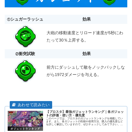
シュガーラッシュ
効果
①
大砲の移動速度とリロード速度が5秒にわ
たって30％上昇する。
衝突試験
効果
②
前方にダッシュして敵をノックバックしな
がら1972ダメージを与える。
【ブロスタ】最強ガジェットランキング｜各ガジェッ
トの評価・使い方・優先度
このページでは、ブロスタのガジェットランキングを掲載してい
ます。また、各ガジェットの性能や使用方法、購入の優先度など
を詳しく解説していますので、ぜひチェックしてみて下さい。加
えて、各キャラの解説ページにも飛べるようになっておりますの
で活用してみて下さい！