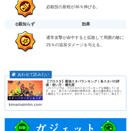
必殺技の射程が36％伸びる。
親知らず
効果
②
通常攻撃が命中すると拡散して周囲の敵に
25％の追加ダメージを与える。
【ブロスタ】最強スタパランキング｜各スタパの評
価・使い方・優先度
このページでは、ブロスタのスタパランキングを掲載していま
す。また、各スタパの性能や使用方法、購入の優先度などを詳し
く解説していますので、ぜひチェックしてみて下さい。加えて、
各キャラの解説ページにも飛べるようになっておりますので活用
してみて下さい！
kimamatmtm.com