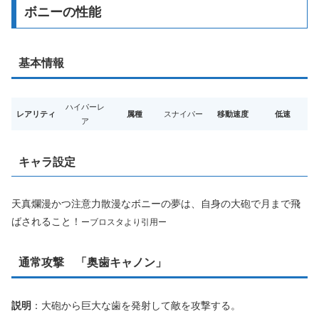
ボニーの性能
基本情報
ハイパーレ
レアリティ
属種
スナイパー
移動速度
低速
ア
キャラ設定
天真爛漫かつ注意力散漫なボニーの夢は、自身の大砲で月まで飛
ばされること！
ーブロスタより引用ー
通常攻撃 「奥歯キャノン」
説明
：大砲から巨大な歯を発射して敵を攻撃する。