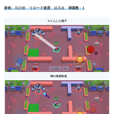
射程
：長距離
リロード速度
：超高速
弾薬数
：
1
エイムした様子
弾の発射軌道